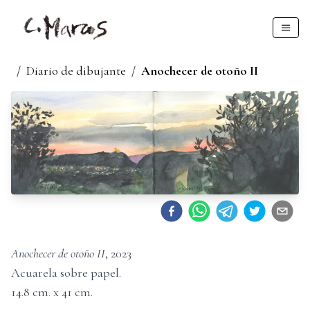
/
Diario de dibujante
/
Anochecer de otoño II
Anochecer de otoño II
,
2023
Acuarela sobre papel
.
14.8
cm. x
41
cm.