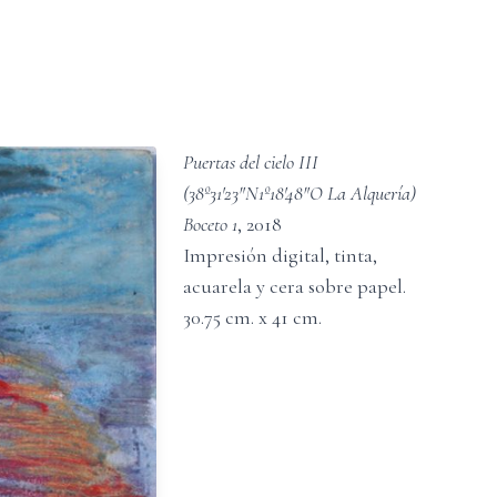
Puertas del cielo III
(38º31'23"N1º18'48"O La Alquería)
Boceto 1
,
2018
Impresión digital, tinta,
acuarela y cera sobre papel
.
30.75
cm. x
41
cm.