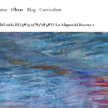
emas
Obras
Blog
Currículum
del cielo III (38º31'23"N1º18'48"O La Alquería) Boceto 1