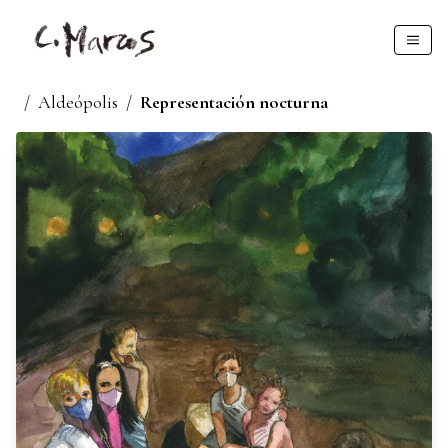
/
Aldeópolis
/
Representación nocturna