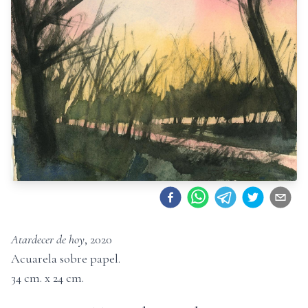
Atardecer de hoy
,
2020
Acuarela sobre papel
.
34
cm. x
24
cm.