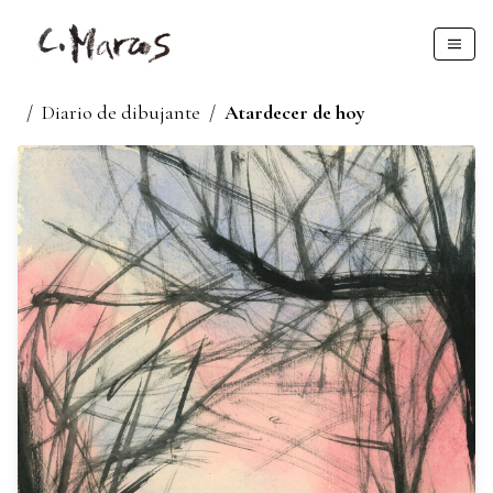
/
Diario de dibujante
/
Atardecer de hoy