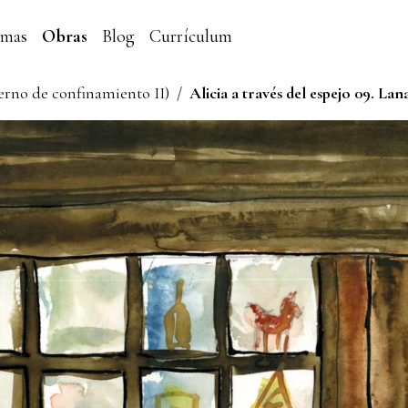
emas
Obras
Blog
Currículum
derno de confinamiento II)
/
Alicia a través del espejo 09. Lan