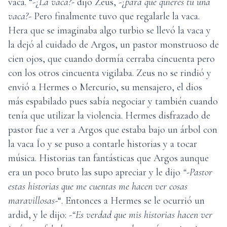
vaca. “-¿
La vaca?-
dijo Zeus, -¿
para qué quieres tu una
vaca?
- Pero finalmente tuvo que regalarle la vaca.
Hera que se imaginaba algo turbio se llevó la vaca y
la dejó al cuidado de Argos, un pastor monstruoso de
cien ojos, que cuando dormía cerraba cincuenta pero
con los otros cincuenta vigilaba. Zeus no se rindió y
envió a Hermes o Mercurio, su mensajero, el dios
más espabilado pues sabía negociar y también cuando
tenía que utilizar la violencia. Hermes disfrazado de
pastor fue a ver a Argos que estaba bajo un árbol con
la vaca Ío y se puso a contarle historias y a tocar
música. Historias tan fantásticas que Argos aunque
era un poco bruto las supo apreciar y le dijo
“-Pastor
estas historias que me cuentas me hacen ver cosas
maravillosas
-“. Entonces a Hermes se le ocurrió un
ardid, y le dijo:
-“Es verdad que mis historias hacen ver