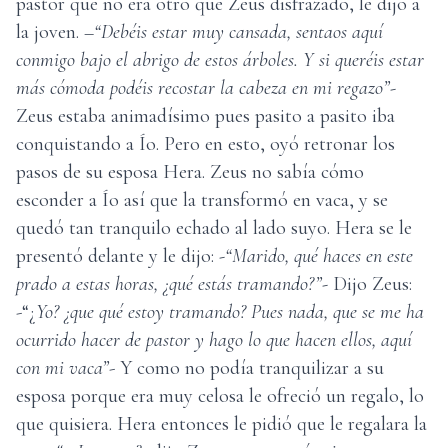
pastor que no era otro que Zeus disfrazado, le dijo a
la joven.
–“Debéis estar muy cansada, sentaos aquí
conmigo bajo el abrigo de estos árboles. Y si queréis estar
más cómoda podéis recostar la cabeza en mi regazo”-
Zeus estaba animadísimo pues pasito a pasito iba
conquistando a Ío. Pero en esto, oyó retronar los
pasos de su esposa Hera. Zeus no sabía cómo
esconder a Ío así que la transformó en vaca, y se
quedó tan tranquilo echado al lado suyo. Hera se le
presentó delante y le dijo:
-“Marido, qué haces en este
prado a estas horas, ¿qué estás tramando?”-
Dijo Zeus:
-“¿
Yo? ¿que qué estoy tramando? Pues nada, que se me ha
ocurrido hacer de pastor y hago lo que hacen ellos, aquí
con mi vaca”
- Y como no podía tranquilizar a su
esposa porque era muy celosa le ofreció un regalo, lo
que quisiera. Hera entonces le pidió que le regalara la