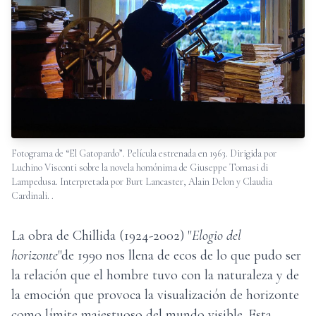
Fotograma de “El Gatopardo”. Película estrenada en 1963. Dirigida por
Luchino Visconti sobre la novela homónima de Giuseppe Tomasi di
Lampedusa. Interpretada por Burt Lancaster, Alain Delon y Claudia
Cardinali.
.
La obra de Chillida (1924-2002) "
Elogio del
horizonte
"de 1990 nos llena de ecos de lo que pudo ser
la relación que el hombre tuvo con la naturaleza y de
la emoción que provoca la visualización de horizonte
como límite majestuoso del mundo visible. Esta