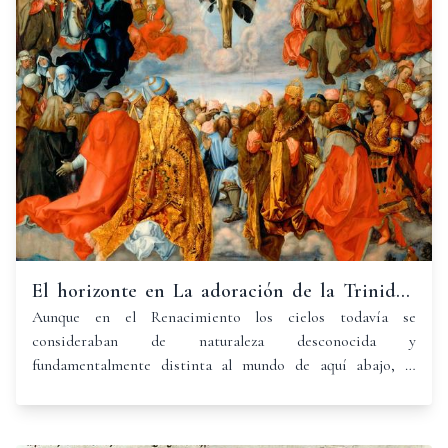
El horizonte en La adoración de la Trinidad
de Albrecht Dürer (1511)
Aunque en el Renacimiento los cielos todavía se
consideraban de naturaleza desconocida y
fundamentalmente distinta al mundo de aquí abajo, la
confianza en la capacidad de comprensión del ser humano
los despojaron de su significación siniestra, común durante
el medioevo, para habitarlos con seres espirituales,