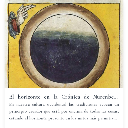
generalmente gloriosos.
El horizonte en la Crónica de Nurenberg
(1493)
En nuestra cultura occidental las tradiciones evocan un
principio creador que está por encima de todas las cosas,
estando el horizonte presente en los mitos más primitivos,
siempre ligado a la idea de fin e inicio de algo cósmico de