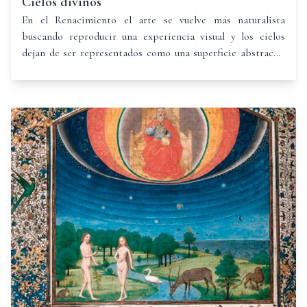
Cielos divinos
En el Renacimiento el arte se vuelve más naturalista
buscando reproducir una experiencia visual y los cielos
dejan de ser representados como una superficie abstracta,
adquieren materialidad y se muestran habitados por seres
celestiales de apariencia no muy diferente a la humana,
apoyados en las nubes como si éstas fueran suelo sólido de
ese espacio espiritual o místico.