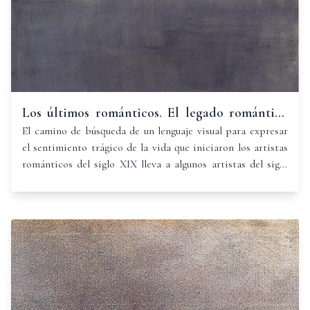
Los últimos románticos. El legado romántico
en el siglo XX.
El camino de búsqueda de un lenguaje visual para expresar
el sentimiento trágico de la vida que iniciaron los artistas
románticos del siglo XIX lleva a algunos artistas del siglo
XX a dar una vuelta de tuerca más a las características del
paisaje romántico y transcendente, llegando a la más
absoluta abstracción del expresionismo abstracto y del
neoexpresionismo.