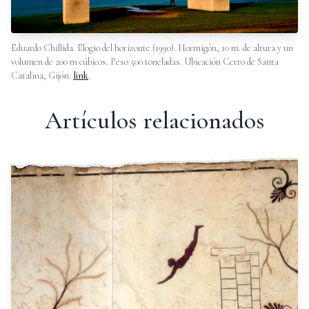
Eduardo Chillida. Elogio del horizonte (1990). Hormigón, 10 m. de altura y un
volumen de 200 m cúbicos. Peso 500 toneladas. Ubicación Cerro de Santa
Catalina, Gijón.
link
.
Artículos relacionados