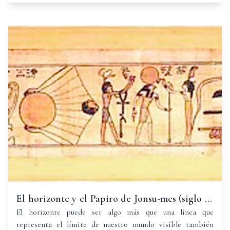
gran importancia para el hombre.
El horizonte y el Papiro de Jonsu-mes (siglo 10
a.C.)
El horizonte puede ser algo más que una línea que
representa el límite de nuestro mundo visible también