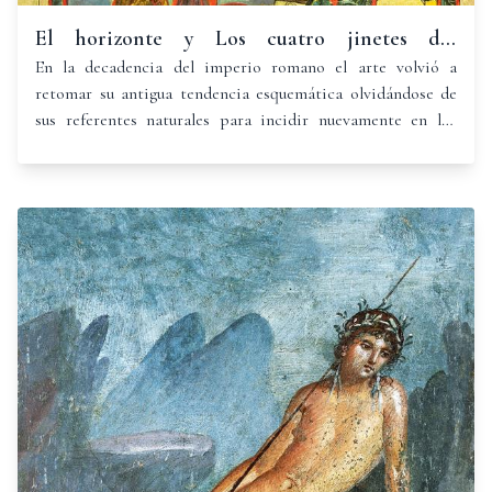
El horizonte y Los cuatro jinetes del
Apocalipsis. Beato de la Universidad de
En la decadencia del imperio romano el arte volvió a
retomar su antigua tendencia esquemática olvidándose de
Valladolid
sus referentes naturales para incidir nuevamente en los
contenidos simbólicos, iniciándose un proceso de
abandono del mimetismo que culminó en la Edad Media.