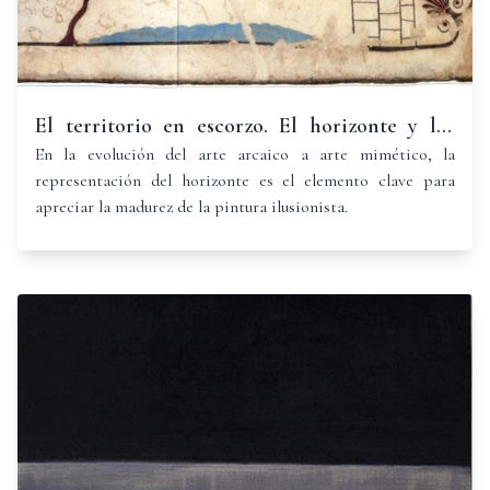
El territorio en escorzo. El horizonte y los
ítems de la visión monocular I.
En la evolución del arte arcaico a arte mimético, la
representación del horizonte es el elemento clave para
apreciar la madurez de la pintura ilusionista.