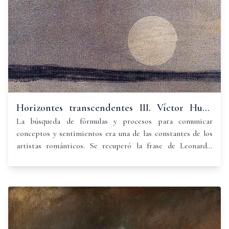
Horizontes transcendentes III. Víctor Hugo
(1802-1885)
La búsqueda de fórmulas y procesos para comunicar
conceptos y sentimientos era una de las constantes de los
artistas románticos. Se recuperó la frase de Leonardo:
"Cuando miras un muro viejo cubierto de suciedad, o la
extraña apariencia de una piedra veteada, podrás descubrir
cosas variadas, como paisajes...".