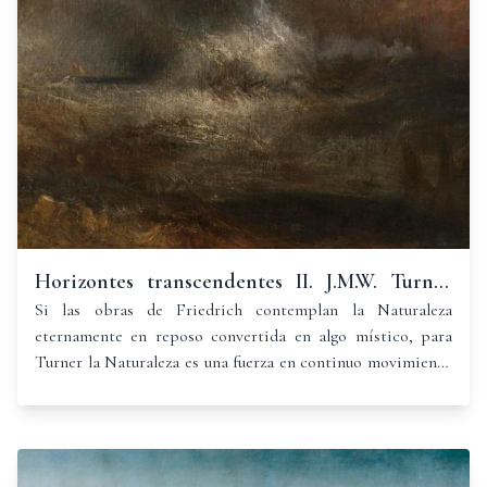
Horizontes transcendentes II. J.M.W. Turner
(1775-1851)
Si las obras de Friedrich contemplan la Naturaleza
eternamente en reposo convertida en algo místico, para
Turner la Naturaleza es una fuerza en continuo movimiento
y sus obras hacen eterno el instante.